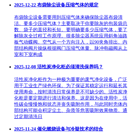
2025-12-22
布袋除尘设备压缩气体的规定
布袋除尘设备需要用到压缩气体来确保除尘器布袋清
洁。要多少压缩气体？主要取决于你要除灰的包装袋总
数、袋子的直径和长短。要明确要多少压缩气体，要了
解除灰全过程工作原理。很多除尘器系统应用斜角油路
板气动蝶阀。空气从一个方向注入，以90夹角排出。内
部结构阀片操纵根据阀门压缩气体量。脉冲电磁阀从上
室和下室构成
2025-12-08
活性炭净化柜必须清洗保养吗？
活性炭净化柜作为一种极为重要的废气净化设备，广泛
用于工业生产绿色环保。为了保证其稳定运行和延长其
使用寿命，按时清洗日常保养是不可缺少的。活性炭净
化柜是要定期进行清洁和保养。这是因为在使用中，活
性碳会慢慢饱和状态并丧失吸附作用，与此同时壳体内
部结构可能会积淀尘土、杂质等危害吸附效果物质。通
过定期清洗日
2025-11-24
催化燃烧设备与冷疑技术的结合