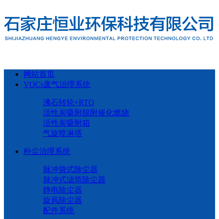
网站首页
VOCs废气治理系统
沸石转轮+RTO
活性炭吸附脱附催化燃烧
活性炭吸附箱
气旋喷淋塔
粉尘治理系统
脉冲袋式除尘器
脉冲式滤筒除尘器
静电除尘器
旋风除尘器
配件系统