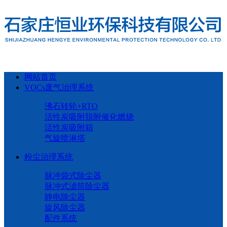
网站首页
VOCs废气治理系统
沸石转轮+RTO
活性炭吸附脱附催化燃烧
活性炭吸附箱
气旋喷淋塔
粉尘治理系统
脉冲袋式除尘器
脉冲式滤筒除尘器
静电除尘器
旋风除尘器
配件系统