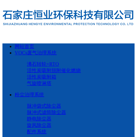
网站首页
VOCs废气治理系统
沸石转轮+RTO
活性炭吸附脱附催化燃烧
活性炭吸附箱
气旋喷淋塔
粉尘治理系统
脉冲袋式除尘器
脉冲式滤筒除尘器
静电除尘器
旋风除尘器
配件系统