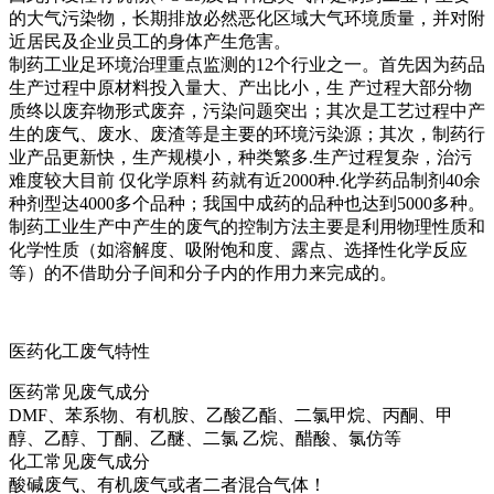
的大气污染物，长期排放必然恶化区域大气环境质量，并对附
近居民及企业员工的身体产生危害。
制药工业足环境治理重点监测的12个行业之一。首先因为药品
生产过程中原材料投入量大、产出比小，生 产过程大部分物
质终以废弃物形式废弃，污染问题突出；其次是工艺过程中产
生的废气、废水、废渣等是主要的环境污染源；其次，制药行
业产品更新快，生产规模小，种类繁多.生产过程复杂，治污
难度较大目前 仅化学原料 药就有近2000种.化学药品制剂40余
种剂型达4000多个品种；我国中成药的品种也达到5000多种。
制药工业生产中产生的废气的控制方法主要是利用物理性质和
化学性质（如溶解度、吸附饱和度、露点、选择性化学反应
等）的不借助分子间和分子内的作用力来完成的。
医药化工废气特性
医药常见废气成分
DMF、苯系物、有机胺、乙酸乙酯、二氯甲烷、丙酮、甲
醇、乙醇、丁酮、乙醚、二氯 乙烷、醋酸、氯仿等
化工常见废气成分
酸碱废气、有机废气或者二者混合气体！