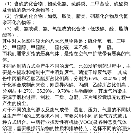
（1）含硫的化合物，如硫化氢、硫醇类、二甲基硫、硫醚类
及含硫的杂环化合物等；
（2）含氮的化合物，如氨、胺类、腈类、硝基化合物及含氮
杂环化合物等；
（3）碳、氢或碳、氢、氧组成的化合物（低级醇、醛、脂肪
酸等）。
其中对人体影响较大的八大恶臭物质是：硫化氢、氨、三甲
胺、甲硫醇、甲硫醚、二硫化碳、苯乙烯、二甲二硫。
而我们通常所指的恶臭气体，是指在空气中扩散带有恶臭的气
体。
不同的制药方式会产生不同的废气。比如发酵制药过程中，主
要是在提取和精制中产生溶媒废气、菌渣干燥废气等， 其成
份中丙酮和乙酸乙酯所占比例高，分别为 65%、30.41%；对
于化学合成制药来说，则是异丙醇、丙酮、乙醇所占比例高，
分别占 44.27%、35.39% 、9.78%；生物制药，其废气污染主
要源于磨粉过筛、制粒、干燥、总混、压片和胶囊填充过程中
产生的粉尘。
对于不同的废气源以及废气成份、温度、压力、气量的不同以
及生产车间的工艺要求不同，需要采用不同 的废气方式或几
种方式组合。中药行业挥发性有机物(VOCs)及各种恶臭气体
治理，需要根据污染物的性质和排放特点，选择不同的治理技