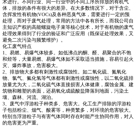
术进行。不同行业、同一行业中的不同工序所排放的有机气
体，排放的条件有很大的差异。在大多数情况下，对于含尘、
含挥发性有机物(VOCs)及各种恶臭气体，需要进行一定的预
处理，而对于废气处理，常用的方法中各有所长，而我公司自
主知识产权的高能螺旋电子束等核心技术，对于有机物的废气
处理效果得到了行业的验证和广泛应用（既保证处理效果，又
避免二次污染与频繁维护）。
化工废气特点
1、易燃、易爆气体较多。如低沸点的酮、醛、易聚合的不饱
和烃等，大量易燃、易爆气体如不采取适当措施，容易引起火
灾、爆炸事故，危害极大。
2、排放物大多都有刺激性或腐蚀性。如二氧化硫、氮氧化
物、氯气、氟化氢等气体都有刺激性或腐蚀性，以二氧化硫排
放量尤为大，二氧化硫气体直接损害人体健康，腐蚀金属、建
筑物和雕塑的表面，还易氧化成硫酸盐降落到地面，污染土
壤、森林、河流、湖泊。
3、废气中浮游粒子种类多、危害大。化工生产排除的浮游粒
子包括粉尘、烟气、酸雾等，种类繁多，对环境的危害较大。
特别当浮游粒子与有害气体同时存在时能产生协同作用，对人
的危害更为严重。