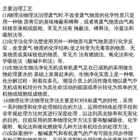
主要治理工艺
(1)物理法物理法治理废气时.不改变废气物质的化学性质只是
用一种物 质将它的臭味掩蔽和稀释，或者将废气物质由气相
转移至液相或固相。常见方法有 掩蔽法、稀释法、冷凝法和
吸附法等。
(2)化学法化学法楚使用另外一种物质与废气物质进行化学反
应，改变废气 物质的化学结构.使之转变为无毒害的物质、无
臭物质或臭味较低的物质。常见方 法有燃烧法、氧化法和化
学吸收法（酸碱中和法）等。
(3)生物法生物法净化无机或有机废气足在已成熟的采用微生
物处理废水的 基础上发展起来的。生物净化实质上是一种氧
化分解过程：附着在多孔、潮湿介质上的活性微生物以废气中
无机或有机绀分作为其生命活动的能源或养分转化为简单的无
机物或细胞组成物质。
(4)物理化学法物理化学法主要是针对R标废气的特性，采用
一系列物理和化学处理相结合的方法，运用些特殊处理手段和
非常规处理方法对其进行深度处理，以达到高去除率和无害化
的目的。目前应用的简单物理化学方法主要有酸碱吸收、化学
吸附、氧化法和催化燃烧等几种方法有机结合的处理方法。
(5)实际案例中，酸碱废气和有机废气的产有可能生同步伴随
有粉尘颗粒物的产生，在设备选型时会用到复合的废气处理工